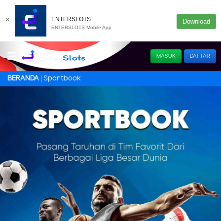
×
ENTERSLOTS
Download
ENTERSLOTS Mobile App
MASUK
DAFTAR
Sportbook
BERANDA