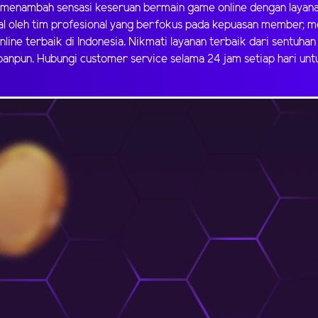
uk menambah sensasi keseruan bermain game online dengan layana
l oleh tim profesional yang berfokus pada kepuasan member, me
nline terbaik di Indonesia. Nikmati layanan terbaik dari sentuhan
panpun. Hubungi customer service selama 24 jam setiap hari un