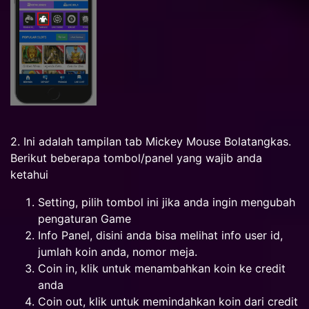
2. Ini adalah tampilan tab Mickey Mouse Bolatangkas.
Berikut beberapa tombol/panel yang wajib anda
ketahui
Setting, pilih tombol ini jika anda ingin mengubah
pengaturan Game
Info Panel, disini anda bisa melihat info user id,
jumlah koin anda, nomor meja.
Coin in, klik untuk menambahkan koin ke credit
anda
Coin out, klik untuk memindahkan koin dari credit