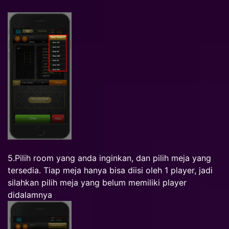
5.Pilih room yang anda inginkan, dan pilih meja yang
tersedia. Tiap meja hanya bisa diisi oleh 1 player, jadi
silahkan pilih meja yang belum memiliki player
didalamnya