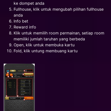
ke dompet anda
Fullhouse, klik untuk mengubah pilihan fullhouse
anda
Info bet
Reward info
Klik untuk memilih room permainan, setiap room
memiliki jumlah taruhan yang berbeda
Open, klik untuk membuka kartu
Fold, klik untung membuang kartu