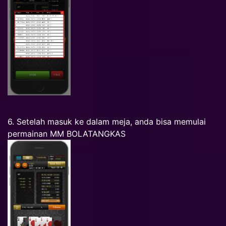
6. Setelah masuk ke dalam meja, anda bisa memulai
permainan MM BOLATANGKAS