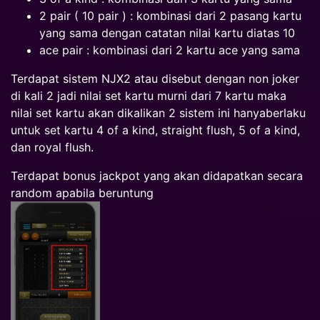
2 pair ( 10 pair ) : kombinasi dari 2 pasang kartu
yang sama dengan catatan nilai kartu diatas 10
ace pair : kombinasi dari 2 kartu ace yang sama
Terdapat sistem NJX2 atau disebut dengan non joker
di kali 2 jadi nilai set kartu murni dari 7 kartu maka
nilai set kartu akan dikalikan 2 sistem ini hanyaberlaku
untuk set kartu 4 of a kind, straight flush, 5 of a kind,
dan royal flush.
Terdapat bonus jackpot yang akan didapatkan secara
random apabila beruntung